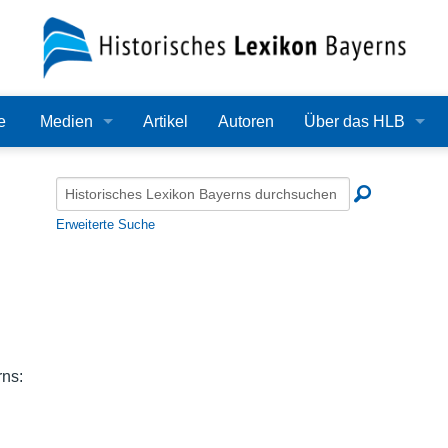
e
Medien
Artikel
Autoren
Über das HLB
Bilder
Lexikon
Audio
Redaktion
Erweiterte Suche
Video
Träger
PDF
Wissenschaftlicher B
Alle Dateien
Bearbeitungsstand
rns:
Zehn Jahre HLB
Häufige Fragen