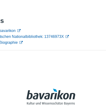
Nutzungshinweise
ks
bavarikon
tschen Nationalbibliothek: 13746973X
Biographie