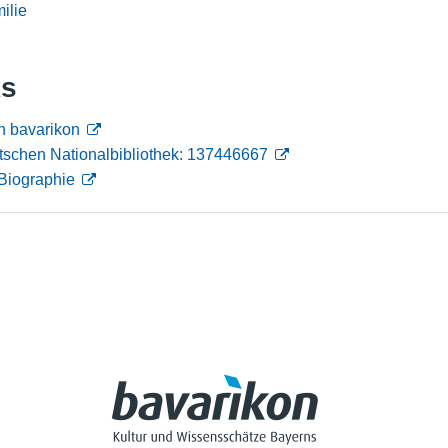
ilie
Nutzungshinweise
ks
n bavarikon
tschen Nationalbibliothek: 137446667
Biographie