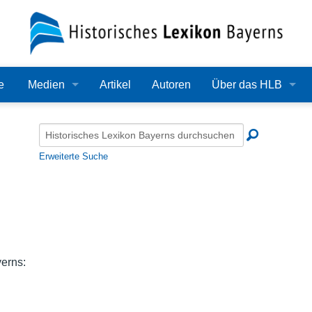
e
Medien
Artikel
Autoren
Über das HLB
Bilder
Lexikon
Audio
Redaktion
Erweiterte Suche
Video
Träger
PDF
Wissenschaftlicher B
Alle Dateien
Bearbeitungsstand
erns:
Zehn Jahre HLB
Häufige Fragen