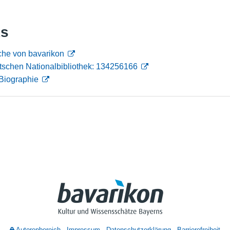
Nutzungshinweise
ks
che von bavarikon
tschen Nationalbibliothek: 134256166
Biographie
Autorenbereich
Impressum
Datenschutzerklärung
Barrierefreiheit