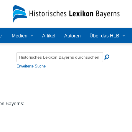
e
Medien
Artikel
Autoren
Über das HLB
Bilder
Lexikon
Audio
Redaktion
Erweiterte Suche
Video
Träger
PDF
Wissenschaftlicher B
Alle Dateien
Bearbeitungsstand
on Bayerns:
Zehn Jahre HLB
Häufige Fragen