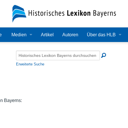
e
Medien
Artikel
Autoren
Über das HLB
Bilder
Lexikon
Audio
Redaktion
Erweiterte Suche
Video
Träger
PDF
Wissenschaftlicher B
Alle Dateien
Bearbeitungsstand
on Bayerns:
Zehn Jahre HLB
Häufige Fragen