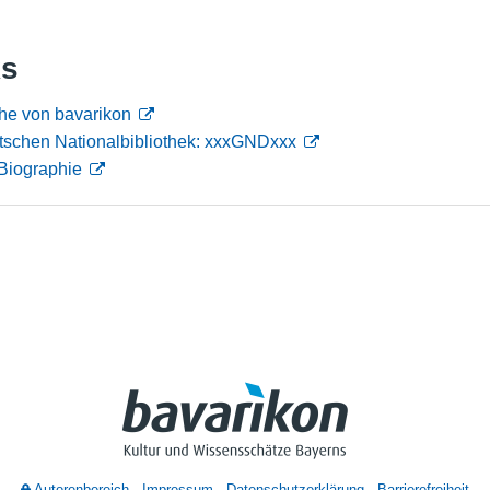
Nutzungshinweise
ks
che von bavarikon
tschen Nationalbibliothek: xxxGNDxxx
Biographie
Autorenbereich
Impressum
Datenschutzerklärung
Barrierefreiheit