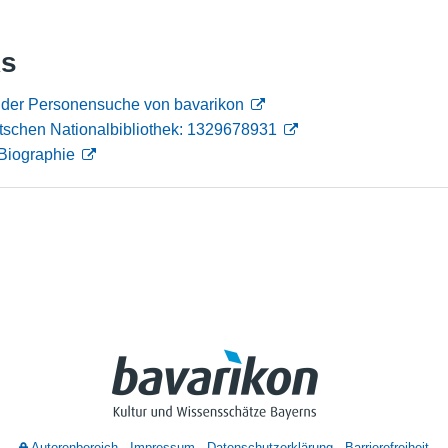
Nutzungshinweise
ks
n der Personensuche von bavarikon
tschen Nationalbibliothek: 1329678931
Biographie
Autorenbereich
Impressum
Datenschutzerklärung
Barrierefreiheit