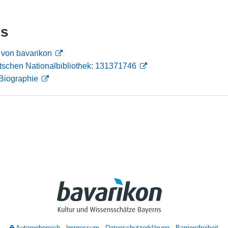
Nutzungshinweise
ks
 von bavarikon
tschen Nationalbibliothek: 131371746
Biographie
Autorenbereich
Impressum
Datenschutzerklärung
Barrierefreiheit