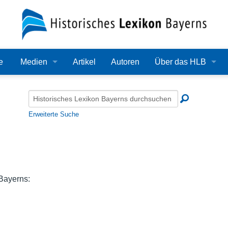
e
Medien
Artikel
Autoren
Über das HLB
Bilder
Lexikon
Audio
Redaktion
Erweiterte Suche
Video
Träger
PDF
Wissenschaftlicher B
Alle Dateien
Bearbeitungsstand
 Bayerns:
Zehn Jahre HLB
Häufige Fragen