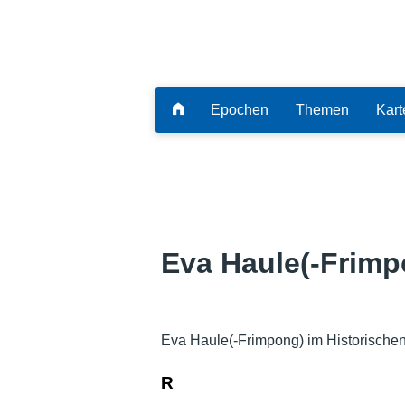
Epochen
Themen
Kart
Eva Haule(-Frimp
Eva Haule(-Frimpong) im Historische
R