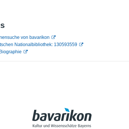
Nutzungshinweise
ks
onensuche von bavarikon
tschen Nationalbibliothek: 130593559
Biographie