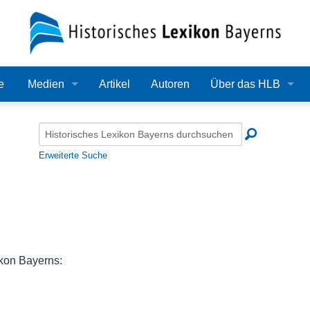
e
Medien
Artikel
Autoren
Über das HLB
Bilder
Lexikon
Audio
Redaktion
Erweiterte Suche
Video
Träger
PDF
Wissenschaftlicher B
Alle Dateien
Bearbeitungsstand
ikon Bayerns:
Zehn Jahre HLB
Häufige Fragen