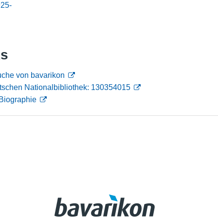
925-
Nutzungshinweise
ks
uche von bavarikon
tschen Nationalbibliothek: 130354015
Biographie