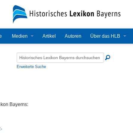
e
Medien
Artikel
Autoren
Über das HLB
Bilder
Lexikon
Audio
Redaktion
Erweiterte Suche
Video
Träger
PDF
Wissenschaftlicher B
Alle Dateien
Bearbeitungsstand
ikon Bayerns:
Zehn Jahre HLB
-
Häufige Fragen