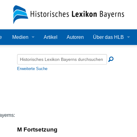
e
Medien
Artikel
Autoren
Über das HLB
Bilder
Lexikon
Audio
Redaktion
Erweiterte Suche
Video
Träger
PDF
Wissenschaftlicher B
Alle Dateien
Bearbeitungsstand
ayerns:
Zehn Jahre HLB
M Fortsetzung
Häufige Fragen