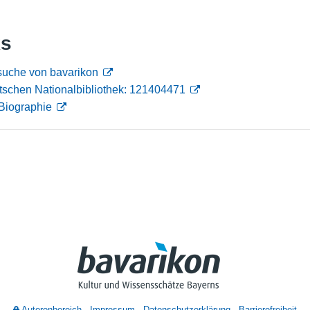
Nutzungshinweise
ks
suche von bavarikon
tschen Nationalbibliothek: 121404471
Biographie
Autorenbereich
Impressum
Datenschutzerklärung
Barrierefreiheit