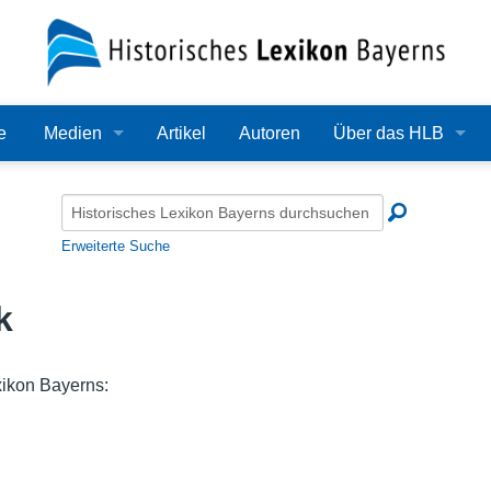
e
Medien
Artikel
Autoren
Über das HLB
Bilder
Lexikon
Audio
Redaktion
Erweiterte Suche
Video
Träger
k
PDF
Wissenschaftlicher B
Alle Dateien
Bearbeitungsstand
xikon Bayerns:
Zehn Jahre HLB
Häufige Fragen