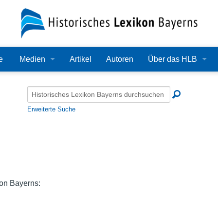
e
Medien
Artikel
Autoren
Über das HLB
Bilder
Lexikon
Audio
Redaktion
Erweiterte Suche
Video
Träger
PDF
Wissenschaftlicher B
Alle Dateien
Bearbeitungsstand
kon Bayerns:
Zehn Jahre HLB
Häufige Fragen