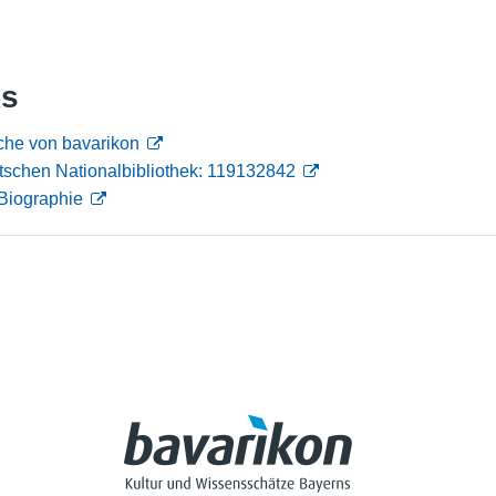
Nutzungshinweise
ks
che von bavarikon
tschen Nationalbibliothek: 119132842
Biographie