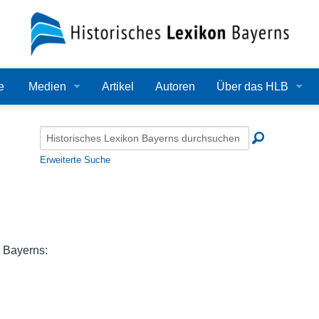
e
Medien
Artikel
Autoren
Über das HLB
Bilder
Lexikon
Audio
Redaktion
Erweiterte Suche
Video
Träger
PDF
Wissenschaftlicher B
Alle Dateien
Bearbeitungsstand
 Bayerns:
Zehn Jahre HLB
Häufige Fragen