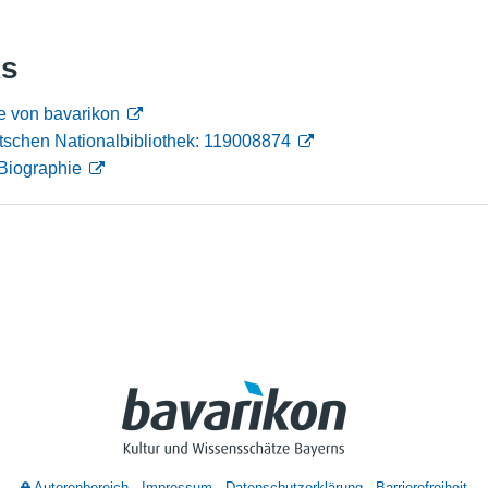
Nutzungshinweise
ks
e von bavarikon
tschen Nationalbibliothek: 119008874
Biographie
Autorenbereich
Impressum
Datenschutzerklärung
Barrierefreiheit