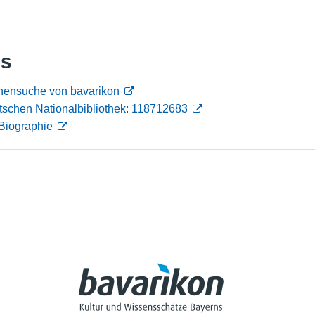
Nutzungshinweise
ks
nensuche von bavarikon
tschen Nationalbibliothek: 118712683
Biographie