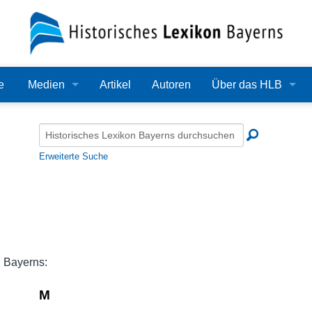
e
Medien
Artikel
Autoren
Über das HLB
Bilder
Lexikon
Audio
Redaktion
Erweiterte Suche
Video
Träger
PDF
Wissenschaftlicher B
Alle Dateien
Bearbeitungsstand
n Bayerns:
Zehn Jahre HLB
M
Häufige Fragen