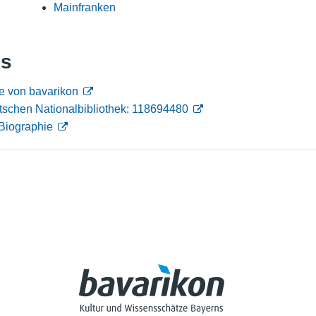
Mainfranken
Nutzungshinweise
ks
e von bavarikon
tschen Nationalbibliothek: 118694480
Biographie