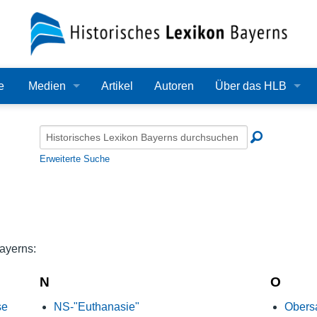
e
Medien
Artikel
Autoren
Über das HLB
Bilder
Lexikon
Audio
Redaktion
Erweiterte Suche
Video
Träger
PDF
Wissenschaftlicher B
Alle Dateien
Bearbeitungsstand
ayerns:
Zehn Jahre HLB
N
O
se
NS-"Euthanasie"
Obers
Häufige Fragen