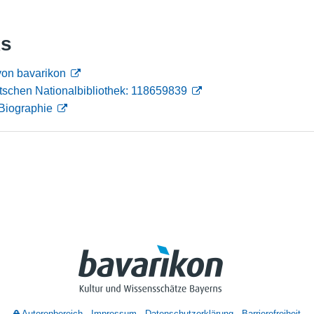
Nutzungshinweise
ks
von bavarikon
tschen Nationalbibliothek: 118659839
Biographie
Autorenbereich
Impressum
Datenschutzerklärung
Barrierefreiheit