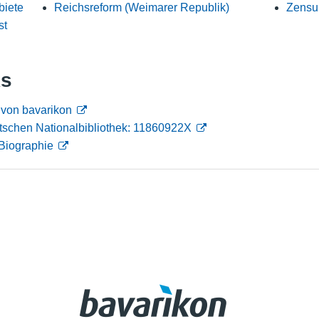
biete
Reichsreform (Weimarer Republik)
Zensur
Nutzungshinweise
st
ks
 von bavarikon
tschen Nationalbibliothek: 11860922X
Biographie