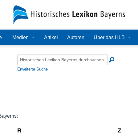
e
Medien
Artikel
Autoren
Über das HLB
Bilder
Lexikon
Audio
Redaktion
Erweiterte Suche
Video
Träger
PDF
Wissenschaftlicher B
Alle Dateien
Bearbeitungsstand
Bayerns:
Zehn Jahre HLB
R
Z
Häufige Fragen