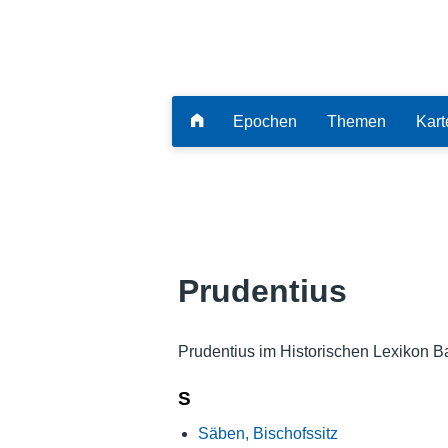
Epochen
Themen
Kart
Prudentius
Prudentius im Historischen Lexikon B
S
Säben, Bischofssitz