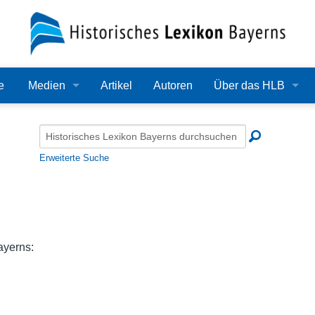
e
Medien
Artikel
Autoren
Über das HLB
Bilder
Lexikon
Audio
Redaktion
Erweiterte Suche
Video
Träger
PDF
Wissenschaftlicher B
Alle Dateien
Bearbeitungsstand
ayerns:
Zehn Jahre HLB
Häufige Fragen