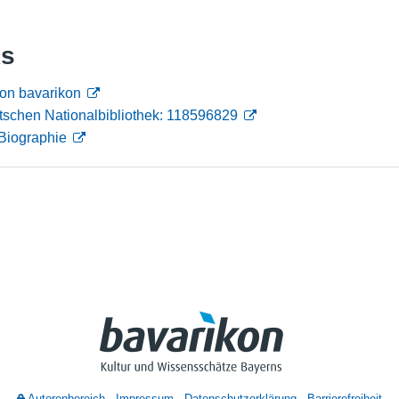
Nutzungshinweise
ks
on bavarikon
tschen Nationalbibliothek: 118596829
Biographie
Autorenbereich
Impressum
Datenschutzerklärung
Barrierefreiheit