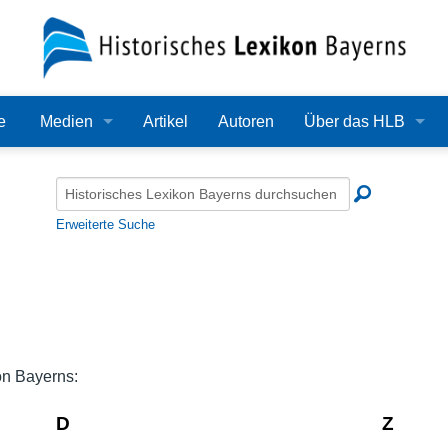
e
Medien
Artikel
Autoren
Über das HLB
Bilder
Lexikon
Audio
Redaktion
Erweiterte Suche
Video
Träger
PDF
Wissenschaftlicher B
Alle Dateien
Bearbeitungsstand
on Bayerns:
Zehn Jahre HLB
D
Z
Häufige Fragen