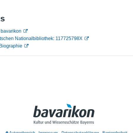
Nutzungshinweise
ks
n bavarikon
tschen Nationalbibliothek: 117725798X
Biographie
Autorenbereich
Impressum
Datenschutzerklärung
Barrierefreiheit