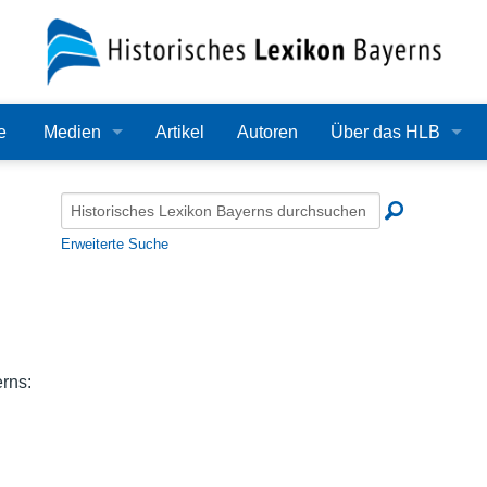
e
Medien
Artikel
Autoren
Über das HLB
Bilder
Lexikon
Audio
Redaktion
Erweiterte Suche
Video
Träger
PDF
Wissenschaftlicher B
Alle Dateien
Bearbeitungsstand
erns:
Zehn Jahre HLB
Häufige Fragen