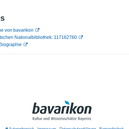
Nutzungshinweise
ks
he von bavarikon
tschen Nationalbibliothek: 117162760
Biographie
Autorenbereich
Impressum
Datenschutzerklärung
Barrierefreiheit