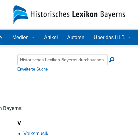
e
Medien
Artikel
Autoren
Über das HLB
Bilder
Lexikon
Audio
Redaktion
Erweiterte Suche
Video
Träger
PDF
Wissenschaftlicher B
Alle Dateien
Bearbeitungsstand
n Bayerns:
Zehn Jahre HLB
V
Volksmusik
Häufige Fragen