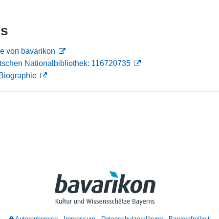
Nutzungshinweise
ks
e von bavarikon
tschen Nationalbibliothek: 116720735
Biographie
Autorenbereich
Impressum
Datenschutzerklärung
Barrierefreiheit