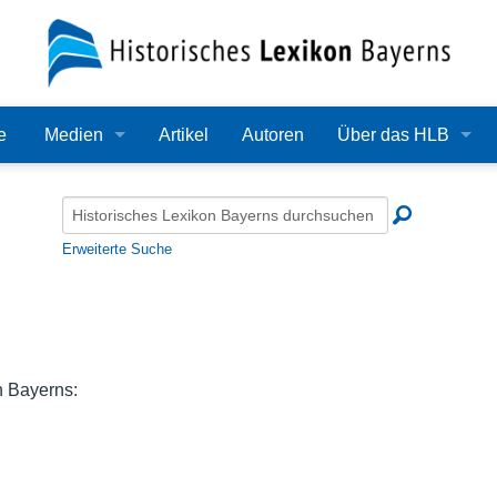
e
Medien
Artikel
Autoren
Über das HLB
Bilder
Lexikon
Audio
Redaktion
Erweiterte Suche
Video
Träger
PDF
Wissenschaftlicher B
Alle Dateien
Bearbeitungsstand
n Bayerns:
Zehn Jahre HLB
Häufige Fragen