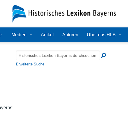
e
Medien
Artikel
Autoren
Über das HLB
Bilder
Lexikon
Audio
Redaktion
Erweiterte Suche
Video
Träger
PDF
Wissenschaftlicher B
Alle Dateien
Bearbeitungsstand
ayerns:
Zehn Jahre HLB
Häufige Fragen