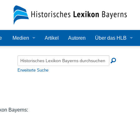
e
Medien
Artikel
Autoren
Über das HLB
Bilder
Lexikon
Audio
Redaktion
Erweiterte Suche
Video
Träger
PDF
Wissenschaftlicher B
Alle Dateien
Bearbeitungsstand
ikon Bayerns:
Zehn Jahre HLB
Häufige Fragen