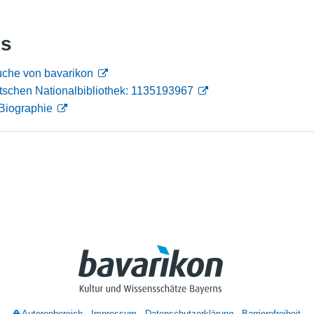
Nutzungshinweise
ks
uche von bavarikon
tschen Nationalbibliothek: 1135193967
Biographie
Autorenbereich
Impressum
Datenschutzerklärung
Barrierefreiheit