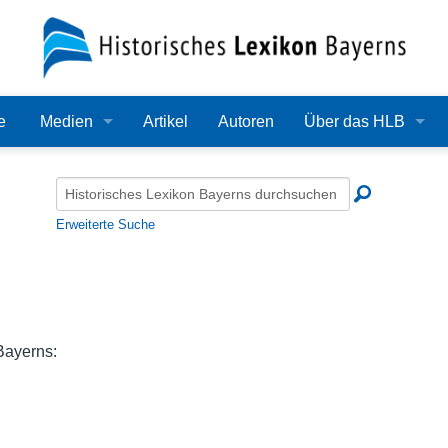
e
Medien
Artikel
Autoren
Über das HLB
Bilder
Lexikon
Audio
Redaktion
Erweiterte Suche
Video
Träger
PDF
Wissenschaftlicher B
Alle Dateien
Bearbeitungsstand
Bayerns:
Zehn Jahre HLB
Häufige Fragen