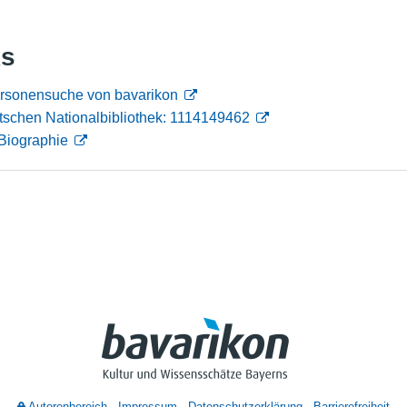
Nutzungshinweise
ks
Personensuche von bavarikon
tschen Nationalbibliothek: 1114149462
Biographie
Autorenbereich
Impressum
Datenschutzerklärung
Barrierefreiheit