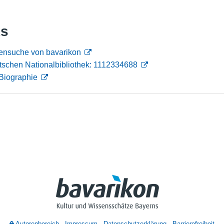
Nutzungshinweise
ks
onensuche von bavarikon
tschen Nationalbibliothek: 1112334688
Biographie
Autorenbereich
Impressum
Datenschutzerklärung
Barrierefreiheit