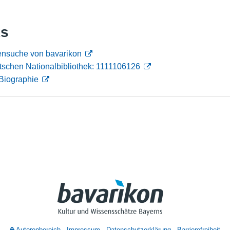
Nutzungshinweise
ks
ensuche von bavarikon
schen Nationalbibliothek: 1111106126
Biographie
Autorenbereich
Impressum
Datenschutzerklärung
Barrierefreiheit