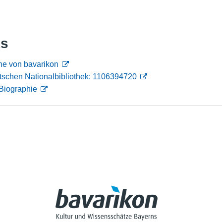
Nutzungshinweise
ks
he von bavarikon
tschen Nationalbibliothek: 1106394720
Biographie