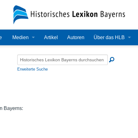
e
Medien
Artikel
Autoren
Über das HLB
Bilder
Lexikon
Audio
Redaktion
Erweiterte Suche
Video
Träger
PDF
Wissenschaftlicher B
Alle Dateien
Bearbeitungsstand
n Bayerns:
Zehn Jahre HLB
Häufige Fragen