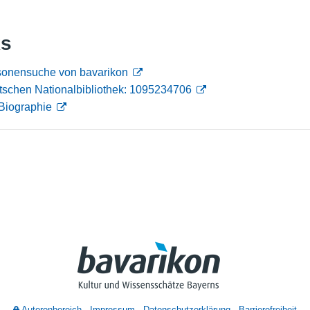
Nutzungshinweise
ks
ersonensuche von bavarikon
tschen Nationalbibliothek: 1095234706
Biographie
Autorenbereich
Impressum
Datenschutzerklärung
Barrierefreiheit