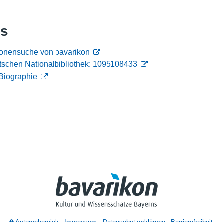
Nutzungshinweise
ks
rsonensuche von bavarikon
tschen Nationalbibliothek: 1095108433
Biographie
Autorenbereich
Impressum
Datenschutzerklärung
Barrierefreiheit