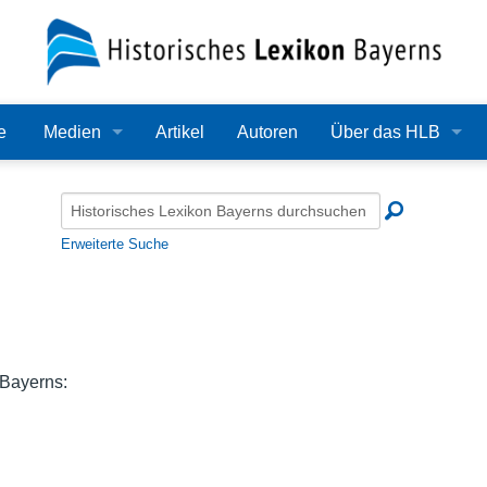
e
Medien
Artikel
Autoren
Über das HLB
Bilder
Lexikon
Audio
Redaktion
Erweiterte Suche
Video
Träger
PDF
Wissenschaftlicher B
Alle Dateien
Bearbeitungsstand
 Bayerns:
Zehn Jahre HLB
Häufige Fragen