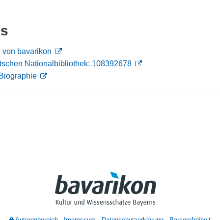
Nutzungshinweise
ks
 von bavarikon
tschen Nationalbibliothek: 108392678
Biographie
Autorenbereich
Impressum
Datenschutzerklärung
Barrierefreiheit