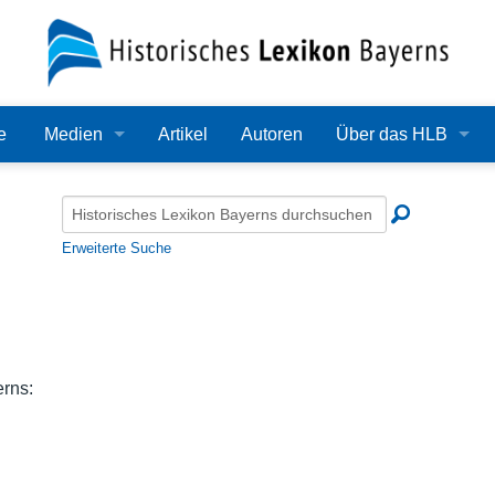
e
Medien
Artikel
Autoren
Über das HLB
Bilder
Lexikon
Audio
Redaktion
Erweiterte Suche
Video
Träger
PDF
Wissenschaftlicher B
Alle Dateien
Bearbeitungsstand
erns:
Zehn Jahre HLB
Häufige Fragen