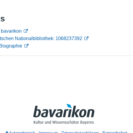
Nutzungshinweise
ks
n bavarikon
tschen Nationalbibliothek: 1068237392
Biographie
Autorenbereich
Impressum
Datenschutzerklärung
Barrierefreiheit