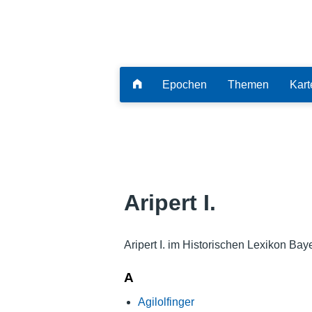
Epochen
Themen
Kart
Aripert I.
Aripert I. im Historischen Lexikon Bay
A
Agilolfinger