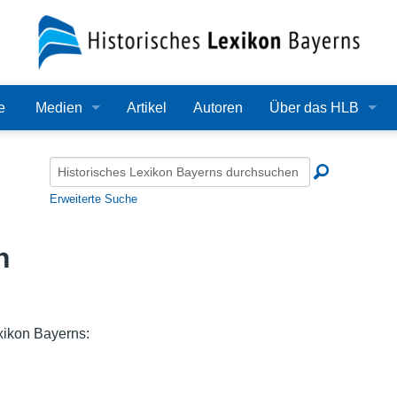
e
Medien
Artikel
Autoren
Über das HLB
Bilder
Lexikon
Audio
Redaktion
Erweiterte Suche
Video
Träger
n
PDF
Wissenschaftlicher B
Alle Dateien
Bearbeitungsstand
xikon Bayerns:
Zehn Jahre HLB
Häufige Fragen