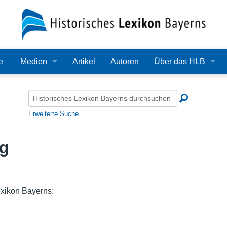
e
Medien
Artikel
Autoren
Über das HLB
Bilder
Lexikon
Audio
Redaktion
Erweiterte Suche
Video
Träger
g
PDF
Wissenschaftlicher B
Alle Dateien
Bearbeitungsstand
xikon Bayerns:
Zehn Jahre HLB
Häufige Fragen