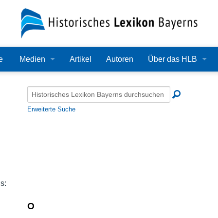
e
Medien
Artikel
Autoren
Über das HLB
Bilder
Lexikon
Audio
Redaktion
Erweiterte Suche
Video
Träger
PDF
Wissenschaftlicher B
Alle Dateien
Bearbeitungsstand
s:
Zehn Jahre HLB
O
Häufige Fragen