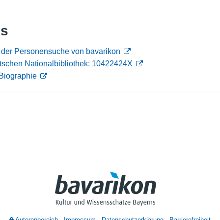
Nutzungshinweise
ks
n der Personensuche von bavarikon
tschen Nationalbibliothek: 10422424X
Biographie
Autorenbereich
Impressum
Datenschutzerklärung
Barrierefreiheit