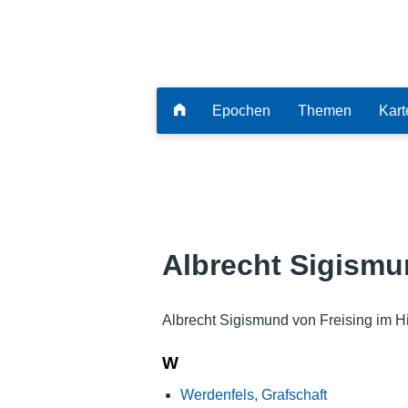
Epochen
Themen
Kart
Albrecht Sigismu
Albrecht Sigismund von Freising im H
W
Werdenfels, Grafschaft