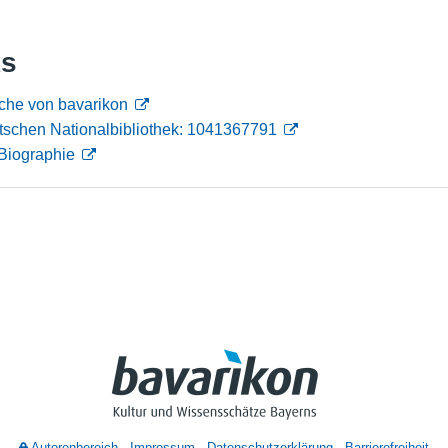
Nutzungshinweise
ks
che von bavarikon
tschen Nationalbibliothek: 1041367791
Biographie
Autorenbereich
Impressum
Datenschutzerklärung
Barrierefreiheit