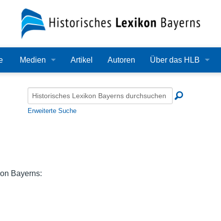
e
Medien
Artikel
Autoren
Über das HLB
Bilder
Lexikon
Audio
Redaktion
Erweiterte Suche
Video
Träger
PDF
Wissenschaftlicher B
Alle Dateien
Bearbeitungsstand
kon Bayerns:
Zehn Jahre HLB
Häufige Fragen