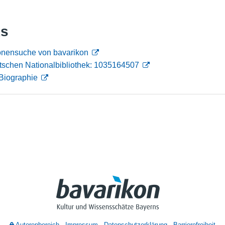
Nutzungshinweise
ks
sonensuche von bavarikon
tschen Nationalbibliothek: 1035164507
Biographie
Autorenbereich
Impressum
Datenschutzerklärung
Barrierefreiheit