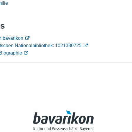
ilie
Nutzungshinweise
ks
n bavarikon
tschen Nationalbibliothek: 1021380725
Biographie