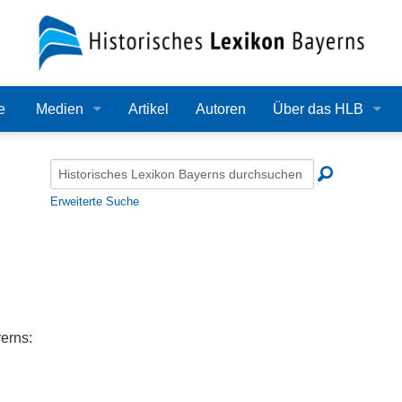
e
Medien
Artikel
Autoren
Über das HLB
Bilder
Lexikon
Audio
Redaktion
Erweiterte Suche
Video
Träger
PDF
Wissenschaftlicher B
Alle Dateien
Bearbeitungsstand
erns:
Zehn Jahre HLB
Häufige Fragen