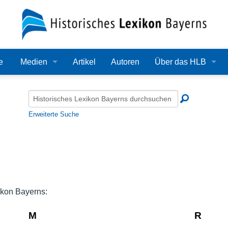
e
Medien
Artikel
Autoren
Über das HLB
Bilder
Lexikon
Audio
Redaktion
Erweiterte Suche
Video
Träger
PDF
Wissenschaftlicher B
Alle Dateien
Bearbeitungsstand
ikon Bayerns:
Zehn Jahre HLB
M
R
Häufige Fragen