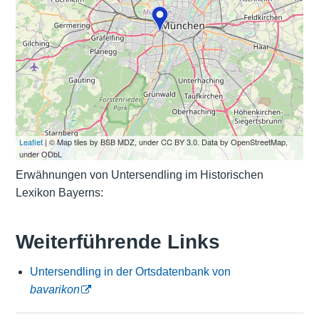
Leaflet
| © Map tiles by BSB MDZ, under CC BY 3.0. Data by OpenStreetMap,
under ODbL
Erwähnungen von Untersendling im Historischen
Lexikon Bayerns:
Weiterführende Links
Untersendling in der Ortsdatenbank von
bavarikon