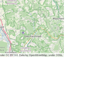
under CC BY 3.0. Data by OpenStreetMap, under ODbL