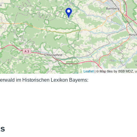
Nutzungshinweise
Leaflet
| © Map tiles by BSB MDZ, 
rwald im Historischen Lexikon Bayerns:
ks