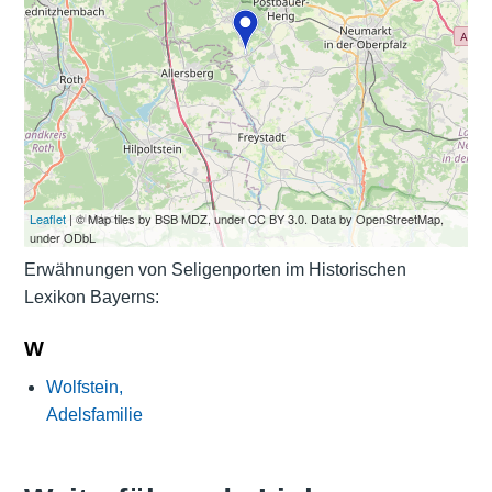
Leaflet
| © Map tiles by BSB MDZ, under CC BY 3.0. Data by OpenStreetMap,
under ODbL
Erwähnungen von Seligenporten im Historischen
Lexikon Bayerns:
W
Wolfstein,
Adelsfamilie