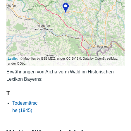
Leaflet
| © Map tiles by BSB MDZ, under CC BY 3.0. Data by OpenStreetMap,
under ODbL
Erwähnungen von Aicha vorm Wald im Historischen
Lexikon Bayerns:
T
Todesmärsc
he (1945)