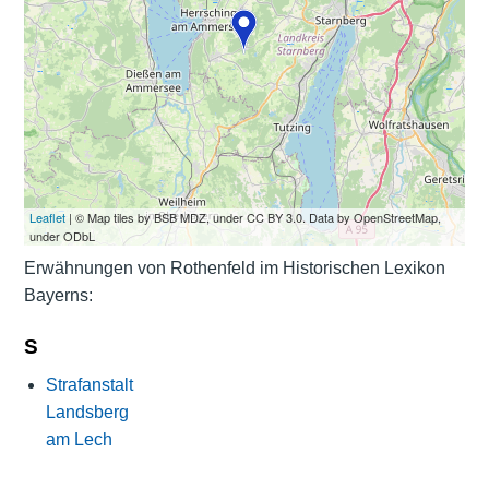
Leaflet
| © Map tiles by BSB MDZ, under CC BY 3.0. Data by OpenStreetMap,
under ODbL
Erwähnungen von Rothenfeld im Historischen Lexikon
Bayerns:
S
Strafanstalt
Landsberg
am Lech