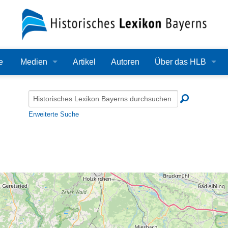
e
Medien
Artikel
Autoren
Über das HLB
Bilder
Lexikon
Audio
Redaktion
Erweiterte Suche
Video
Träger
PDF
Wissenschaftlicher B
Alle Dateien
Bearbeitungsstand
Zehn Jahre HLB
Häufige Fragen