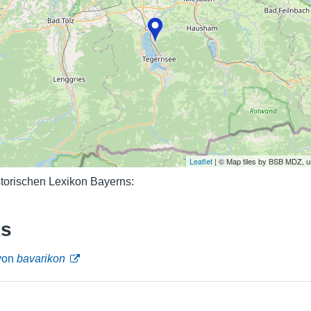
Nutzungshinweise
Leaflet
| © Map tiles by BSB MDZ, 
torischen Lexikon Bayerns:
ks
 von
bavarikon