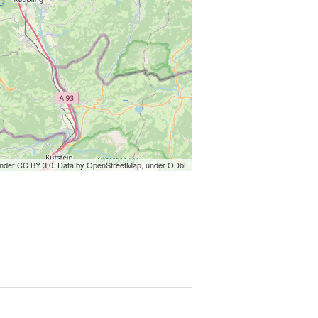
under CC BY 3.0. Data by OpenStreetMap, under ODbL