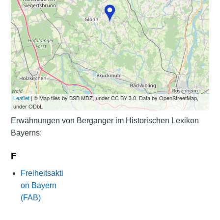
Leaflet
| © Map tiles by BSB MDZ, under CC BY 3.0. Data by OpenStreetMap,
under ODbL
Erwähnungen von Berganger im Historischen Lexikon
Bayerns:
F
Freiheitsakti
on Bayern
(FAB)