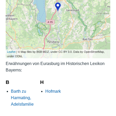
Leaflet
| © Map tiles by BSB MDZ, under CC BY 3.0. Data by OpenStreetMap,
under ODbL
Erwähnungen von Eurasburg im Historischen Lexikon
Bayerns:
B
H
Barth zu
Hofmark
Harmating,
Adelsfamilie