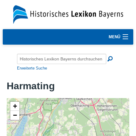
MENÜ
Erweiterte Suche
Harmating
+
−